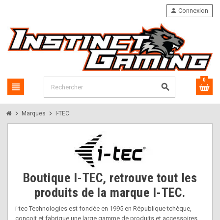
person
Connexion
0
view_headline
search
chevron_right
chevron_right
Marques
I-TEC
Boutique I-TEC, retrouve tout les
produits de la marque I-TEC.
i-tec Technologies est fondée en 1995 en République tchèque,
conçoit et fabrique une large gamme de produits et accessoires