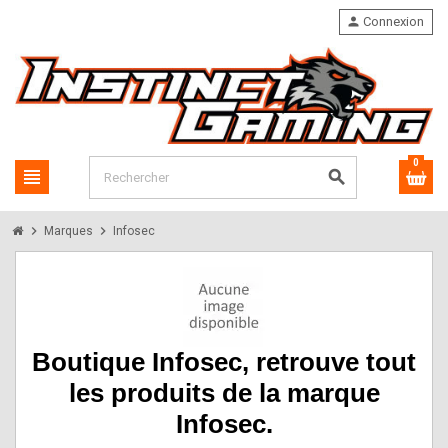
person
Connexion
0
view_headline
search
chevron_right
chevron_right
Marques
Infosec
Boutique Infosec, retrouve tout
les produits de la marque
Infosec.