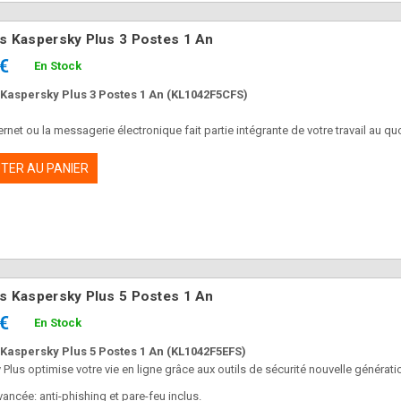
us Kaspersky Plus 3 Postes 1 An
 €
En Stock
 Kaspersky Plus 3 Postes 1 An (KL1042F5CFS)
ternet ou la messagerie électronique fait partie intégrante de votre travail au qu
TER AU PANIER
us Kaspersky Plus 5 Postes 1 An
 €
En Stock
 Kaspersky Plus 5 Postes 1 An (KL1042F5EFS)
Plus optimise votre vie en ligne grâce aux outils de sécurité nouvelle générati
vancée: anti-phishing et pare-feu inclus.