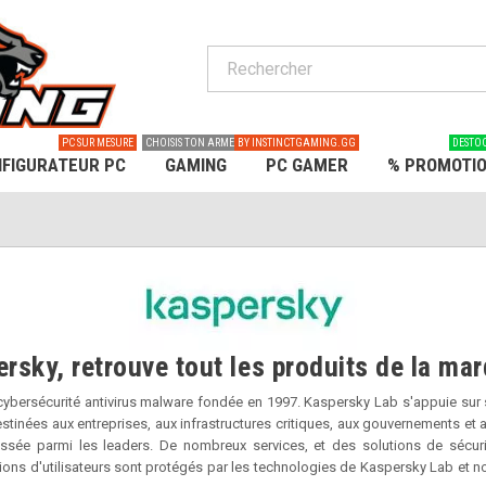
PC SUR MESURE
CHOISIS TON ARME
BY INSTINCTGAMING.GG
DESTO
FIGURATEUR PC
GAMING
PC GAMER
% PROMOTI
rsky, retrouve tout les produits de la ma
bersécurité antivirus malware fondée en 1997. Kaspersky Lab s'appuie sur sa 
tinées aux entreprises, aux infrastructures critiques, aux gouvernements et au
classée parmi les leaders. De nombreux services, et des solutions de sécuri
ions d'utilisateurs sont protégés par les technologies de Kaspersky Lab et n