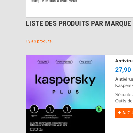
compte le plus à leurs yeux.
LISTE DES PRODUITS PAR MARQUE
Il y a 3 produits.
Antivir
27,90
Antiviru
Kaspersky
Sécurité 
Outils de
VPN illim
AJOU