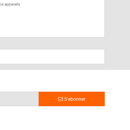
os appareils.
igne.
S’abonner