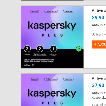
Antivir
29,90
Antivirus
Utiliser In
AJOU
Antivir
37,90
Antivirus
Kaspersky 
Sécurité a