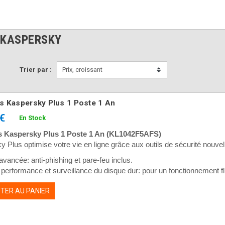
 KASPERSKY
Trier par :
Prix, croissant
us Kaspersky Plus 1 Poste 1 An
 €
En Stock
s Kaspersky Plus 1 Poste 1 An (KL1042F5AFS)
 Plus optimise votre vie en ligne grâce aux outils de sécurité nouvel
avancée: anti-phishing et pare-feu inclus.
 performance et surveillance du disque dur: pour un fonctionnement fl
ité et gestionnaire de mots de passe: sécurité et confidentialité de vot
TER AU PANIER