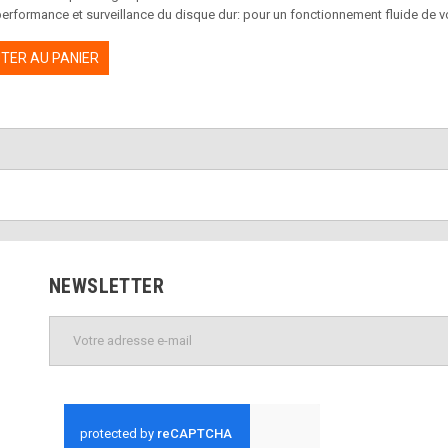
performance et surveillance du disque dur: pour un fonctionnement fluide de v
té et gestionnaire de mots de passe: sécurité et confidentialité de votre vie en l
TER AU PANIER
NEWSLETTER