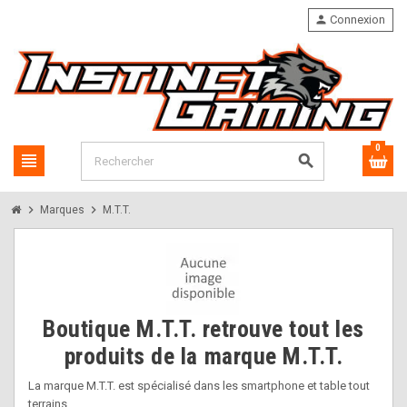
person
Connexion
0
view_headline
search
chevron_right
chevron_right
Marques
M.T.T.
Boutique M.T.T. retrouve tout les
produits de la marque M.T.T.
La marque M.T.T. est spécialisé dans les smartphone et table tout
terrains.