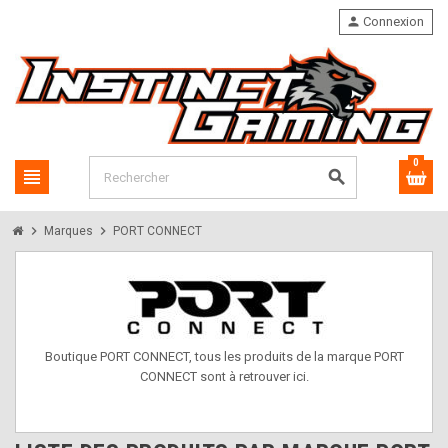
person
Connexion
0
view_headline
search
chevron_right
chevron_right
Marques
PORT CONNECT
Boutique PORT CONNECT, tous les produits de la marque PORT
CONNECT sont à retrouver ici.