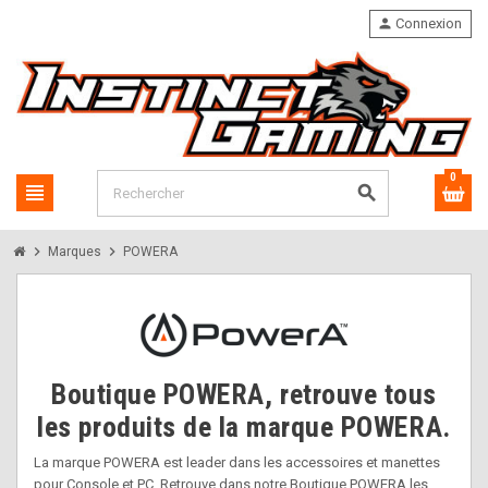
person
Connexion
0
view_headline
search
chevron_right
chevron_right
Marques
POWERA
Boutique POWERA, retrouve tous
les produits de la marque POWERA.
La marque POWERA est leader dans les accessoires et manettes
pour Console et PC. Retrouve dans notre Boutique POWERA les