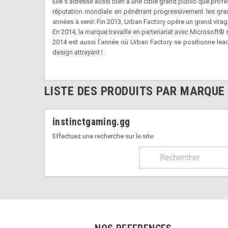
Elle s’adresse aussi bien à une cible grand public que profess
réputation mondiale en pénétrant progressivement les gran
années à venir. Fin 2013, Urban Factory opère un grand virage
En 2014, la marque travaille en partenariat avec Microsoft®
2014 est aussi l’année où Urban Factory se positionne lea
design attrayant !
LISTE DES PRODUITS PAR MARQUE
instinctgaming.gg
Effectuez une recherche sur le site