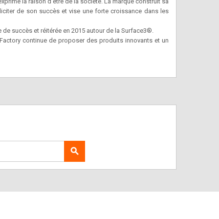
 exprime la raison d’être de la société. La marque construit sa
iciter de son succès et vise une forte croissance dans les
 de succès et réitérée en 2015 autour de la Surface3®.
 Factory continue de proposer des produits innovants et un
search