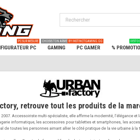
PC SUR MESURE
CHOISIS TON ARME
BY INSTINCTGAMING.GG
DESTO
FIGURATEUR PC
GAMING
PC GAMER
% PROMOTI
tory, retrouve tout les produits de la ma
07. Accessoiriste multi-spécialiste, elle affirme la modernité, l’élégance et l
erie informatique, les accessoires pour tablettes et smartphones, les acces
al de toutes les personnes aimant allier le côté pratique de la vie urbaine à la