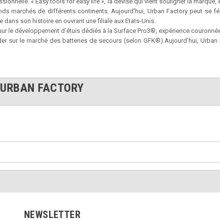
ionnelle. « Easy tools for easy life », la devise qui vient souligner la marque,
ds marchés de différents continents. Aujourd’hui, Urban Factory peut se fél
 dans son histoire en ouvrant une filiale aux Etats-Unis.
 sur le développement d’étuis dédiés à la Surface Pro3®, expérience couronnée
der sur le marché des batteries de secours (selon GFK®).Aujourd’hui, Urban
 URBAN FACTORY
NEWSLETTER