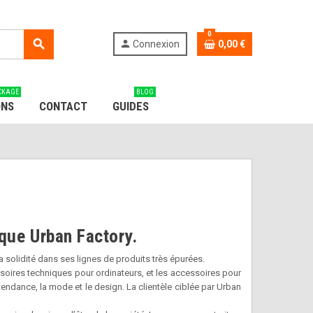
0
search
person
Connexion
0,00 €
CKAGE
BLOG
ONS
CONTACT
GUIDES
rque Urban Factory.
a solidité dans ses lignes de produits très épurées.
soires techniques pour ordinateurs, et les accessoires pour
 tendance, la mode et le design. La clientèle ciblée par Urban