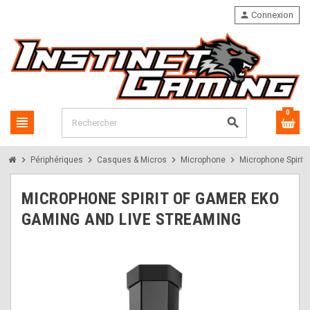
person
Connexion
0
view_headline
search
chevron_right
chevron_right
chevron_right
chevron_right
Périphériques
Casques & Micros
Microphone
Microphone Spirit
MICROPHONE SPIRIT OF GAMER EKO
GAMING AND LIVE STREAMING