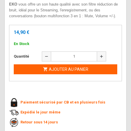
EKO
vous offre un son haute qualité avec son filtre réduction de
bruit, idéal pour le Streaming, l'enregistrement, ou des
conversations (bouton multifonction 3 en 1 : Mute, Volume +/-).
14,90 €
En Stock
remove
add
Quantité

AJOUTER AU PANIER
Paiement sécurisé par CB et en plusieurs fois
Expédié le jour même
Retour sous 14 jours