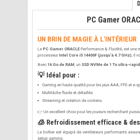
PC Gamer ORACL
UN BRIN DE MAGIE À L'INTÉRIEUR
Le
PC Gamer ORACLE
Performance & Fluidité, est une 
processeur
Intel Core i5 14400F (jusqu’à 4.7 GHz)
, il
Avec
16 Go de RAM
, un
SSD NVMe de 1 To ultra-rapi
💡 Idéal pour :
Gaming en haute qualité pour les jeux AAA, FPS et e-s
Multitâche fluide et détaillés
Streaming et création de contenu
👉 Un excellent choix pour les joueurs recherchant puissan
🧊 Refroidissement efficace & de
Le boîtier est équipé de ventilateurs performants assur
setup gaming.