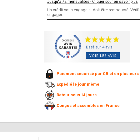
Jusqu'à
72
mensualités
-
Cliquer pour en savoir plus
Un crédit vous engage et doit être remboursé. Vér
engager.
Basé sur 4 avis
VOIR LES AVIS
Paiement sécurisé par CB et en plusieurs 
Expédié le jour même
Retour sous 14 jours
Conçus et assemblés en France