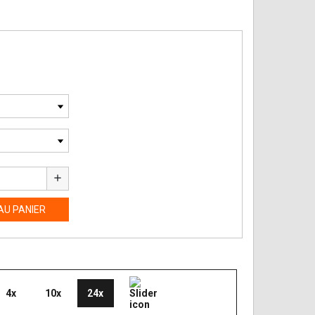
add
AU PANIER
4x
10x
24x