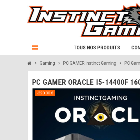
view_headline
TOUS NOS PRODUITS
CON
chevron_right
Gaming
chevron_right
PC GAMER Instinct Gaming
chevron_right
PC Game
PC GAMER ORACLE I5-14400F 16
-220,00 €