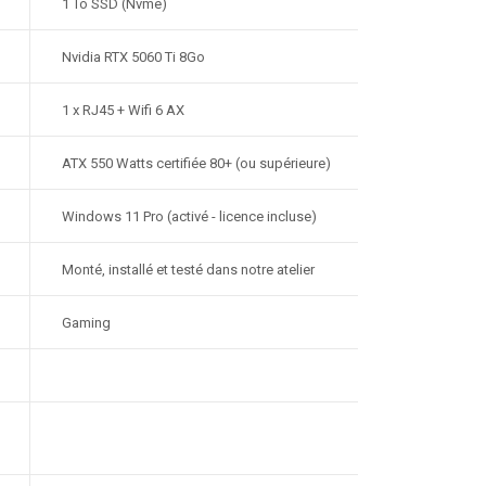
1 To SSD (Nvme)
Nvidia RTX 5060 Ti 8Go
1 x RJ45 + Wifi 6 AX
ATX 550 Watts certifiée 80+ (ou supérieure)
Windows 11 Pro (activé - licence incluse)
Monté, installé et testé dans notre atelier
Gaming