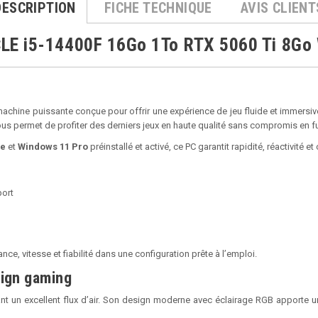
DESCRIPTION
FICHE TECHNIQUE
AVIS CLIENT
E i5-14400F 16Go 1To RTX 5060 Ti 8Go
machine puissante conçue pour offrir une expérience de jeu fluide et immersi
 vous permet de profiter des derniers jeux en haute qualité sans compromis en f
de
et
Windows 11 Pro
préinstallé et activé, ce PC garantit rapidité, réactivité et
port
ce, vitesse et fiabilité dans une configuration prête à l’emploi.
sign gaming
ant un excellent flux d’air. Son design moderne avec éclairage RGB apporte 