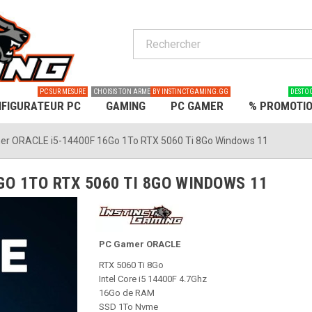
PC SUR MESURE
CHOISIS TON ARME
BY INSTINCTGAMING.GG
DESTO
FIGURATEUR PC
GAMING
PC GAMER
% PROMOTI
r ORACLE i5-14400F 16Go 1To RTX 5060 Ti 8Go Windows 11
GO 1TO RTX 5060 TI 8GO WINDOWS 11
PC Gamer ORACLE
RTX 5060 Ti 8Go
Intel Core i5 14400F 4.7Ghz
16Go de RAM
SSD 1To Nvme