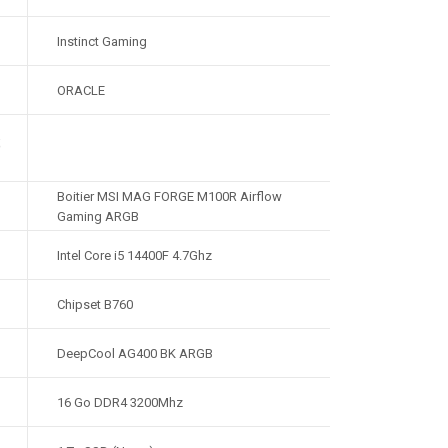
Instinct Gaming
ORACLE
S
Boitier MSI MAG FORGE M100R Airflow
Gaming ARGB
Intel Core i5 14400F 4.7Ghz
Chipset B760
DeepCool AG400 BK ARGB
16 Go DDR4 3200Mhz