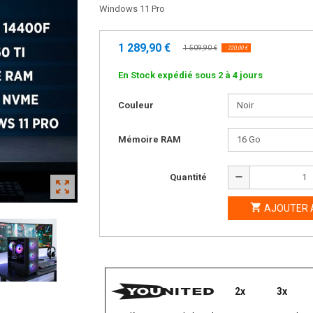
Windows 11 Pro
1 289,90 €
1 509,90 €
- 220,00 €
En Stock expédié sous 2 à 4 jours
Couleur
Mémoire RAM
remove
Quantité
zoom_out_map

AJOUTER 
2x
3x