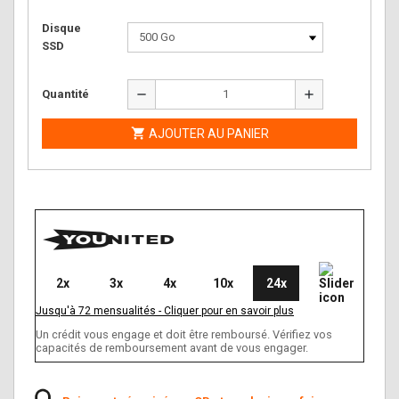
Disque
SSD
remove
add
Quantité

AJOUTER AU PANIER
2x
3x
4x
10x
24x
Jusqu'à
72
mensualités
-
Cliquer pour en savoir plus
Un crédit vous engage et doit être remboursé. Vérifiez vos
capacités de remboursement avant de vous engager.