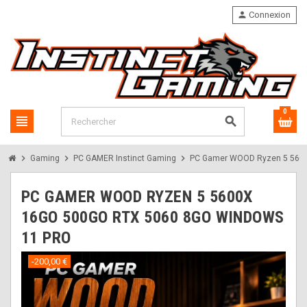
person
Connexion
0
view_headline
search
chevron_right
chevron_right
chevron_right
Gaming
PC GAMER Instinct Gaming
PC Gamer WOOD Ryzen 5 5600
PC GAMER WOOD RYZEN 5 5600X
16GO 500GO RTX 5060 8GO WINDOWS
11 PRO
-200,00 €