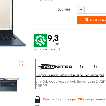
remove
Quantité

AJOUTER 
9,3
/10
INDICE DE RÉPARABILITÉ
zoom_out_map
2x
3x
Jusqu'à
72
mensualités
-
Cliquer pour en savoir plus
Un crédit vous engage et doit être remboursé. Vér
engager.
Paiement sécurisé par CB et en plusieurs 