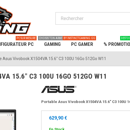
PC SUR MESURE
CHOISIS TON ARME
BY INSTINCTGAMING.GG
DESTO
FIGURATEUR PC
GAMING
PC GAMER
% PROMOTI
le Asus Vivobook X1504VA 15.6" C3 100U 16Go 512Go W11
VA 15.6" C3 100U 16GO 512GO W11
Portable Asus Vivobook X1504VA 15.6" C3 100U
629,90 €
En Stock