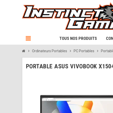
view_headline
TOUS NOS PRODUITS
CON
chevron_right
Ordinateurs Portables
chevron_right
PC Portables
chevron_right
Portab
PORTABLE ASUS VIVOBOOK X1504