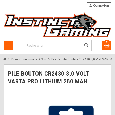
person
Connexion
0
view_headline
search
chevron_right
chevron_right
chevron_right
Domotique, image & Son
Pile
Pile Bouton CR2430 3,0 Volt VARTA 
PILE BOUTON CR2430 3,0 VOLT
VARTA PRO LITHIUM 280 MAH