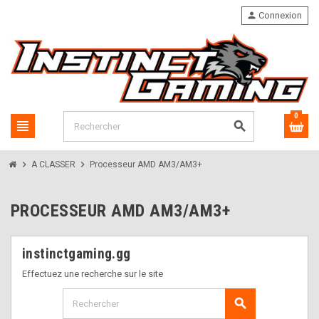
person
Connexion
0
view_headline
search
chevron_right
chevron_right
A CLASSER
Processeur AMD AM3/AM3+
PROCESSEUR AMD AM3/AM3+
instinctgaming.gg
Effectuez une recherche sur le site
search