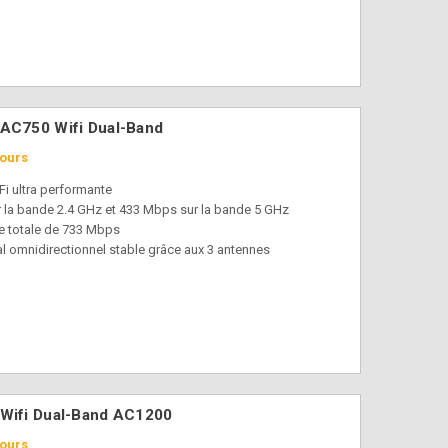
é aux invités tout en sécurisant le réseau domestique
le par simple pression sur le bouton WPS
nooping, Bridge et Tag VLAN pour optimiser le streaming
ne vos périphériques préférés avec plus de bande
mment les appareils connectés peuvent accéder à Internet
 AC750 Wifi Dual-Band
jours
Fi ultra performante
 la bande 2.4 GHz et 433 Mbps sur la bande 5 GHz
e totale de 733 Mbps
al omnidirectionnel stable grâce aux 3 antennes
arché
 Wifi Dual-Band AC1200
jours