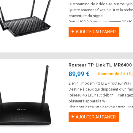
le streaming de vidéos 4K sur Youyube
Quatre antennes fixes 5 dBi et la tec
couverture du signal
Ports USB 2.0 pour les réseaux 3G/4G, 
multimédia
AJOUTER AU PANIER
Ports Gigabit Ethernet pour des perfor
streaming
Définissez des limites de temps et de
parental afin de protéger la navigatio
Le panneau de contrôle ASUSWRT perm
système de contrôle et de surveillanc
Routeur TP-Link TL-MR6400 
89,99 €
Commande 3 à 15 
2 en 1 : modem 4G LTE + routeur WiFi
Destiné à ceux qui disposent d’un fa
Réseau 4G LTE haut débit* – Partagez
plusieurs appareils WiFi
Slot pour carte SIM de type Micro SIM
Excellente couverture WiFi – Les ante
AJOUTER AU PANIER
WiFi étendue et stable
WiFi Rapide 300 Mbps – Créez un rése
GHz