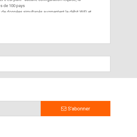
us de 100 pays
x de données simultanés augmentent le débit WiFi et
connexions filaires fiables pour les appareils gourmands
les de jeux et streaming vidéo 4K
e Ethernet dans le port LAN / WAN pour un accès flexible
 ne pouvez pas obtenir une connexion 4G
S’abonner