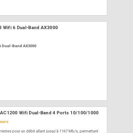
Asus Vivobook 16
Souris MSI FORG
OLED M1605 16" R5-
GM340 Wireless
150 16Go 512Go
Gaming RGB
W11P-
37,90 €
779,90 €
3 Wifi 6 Dual-Band AX3000
 6 Dual-Band AX3000
C1200 Wifi Dual-Band 4 Ports 10/100/1000
jours
rentes pour un débit allant jusqu'à 1167 Mb/s, permettant