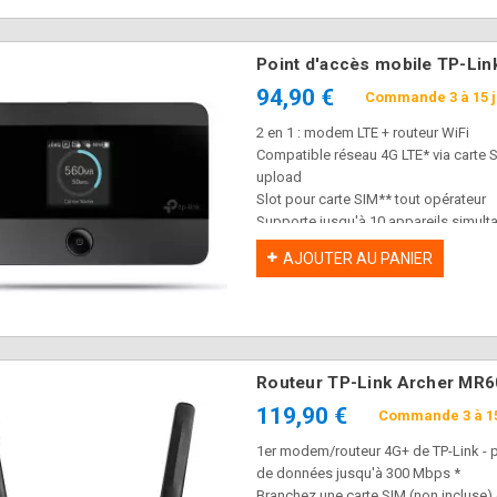
Port LAN/WAN - Il permet d'utiliser l
modem xdsl, câble ou fibre
Possibilité de l'emporter avec vous 
Point d'accès mobile TP-Li
Installation/configuration ultra simple
94,90 €
Commande 3 à 15 
Via carte SIM (non fournie) et selon v
2 en 1 : modem LTE + routeur WiFi
Compatible réseau 4G LTE* via carte
upload
Slot pour carte SIM** tout opérateur
Supporte jusqu'à 10 appareils simul
WiFi sélectionnable en 2.4 GHz (débi
AJOUTER AU PANIER
Puissante batterie de 2000 mAh idéale 
Port Micro USB pour une recharge facil
Equipé d'un emplacement pour cartes
Couverture 4G : fonctionne en Europe,
asiatiques. Veuillez vérifier la bande 
Garantie 3 ans
Routeur TP-Link Archer MR6
119,90 €
Commande 3 à 15
1er modem/routeur 4G+ de TP-Link - p
de données jusqu'à 300 Mbps *
Branchez une carte SIM (non incluse) e