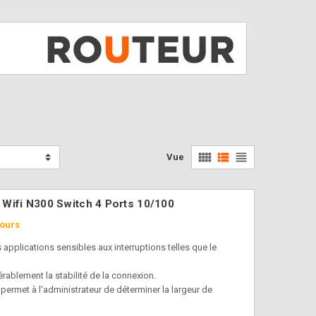
view_comfy
view_list
view_headline
Vue
Wifi N300 Switch 4 Ports 10/100
jours
applications sensibles aux interruptions telles que le
ablement la stabilité de la connexion.
permet à l'administrateur de déterminer la largeur de