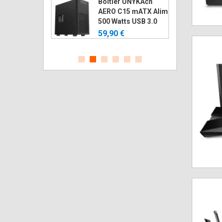
I 32" MAG
Boitier UNYKAch
18V Gaming
AERO C15 mATX Alim
40 180Hz
500 Watts USB 3.0
59,90 €
€