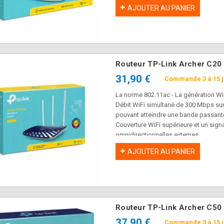
Réseau invité: fournit un accès sépar
AJOUTER AU PANIER
Chiffrement de sécurité sans fil simp
IPTV: prend en charge IGMP Proxy / S
IPTV
Contrôle de la bande passante: assig
passante
Contrôle parental: gérer quand et co
Routeur TP-Link Archer C20
Garantie 3 ans
31,90 €
Commande 3 à 15 
La norme 802.11ac - La génération Wi
Débit WiFi simultané de 300 Mbps sur
pouvant atteindre une bande passant
Couverture WiFi supérieure et un sign
omnidirectionnelles externes
Compatible avec toutes les box du m
AJOUTER AU PANIER
Garantie 3 ans
Routeur TP-Link Archer C50
37,90 €
Commande 3 à 15 