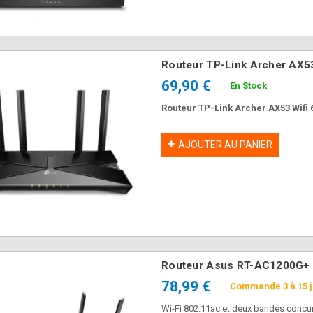
Station d'Accueil
Support ECO mural
Leotec LEDS06 USB-
écran TV 32" à 75"
C Dual 4K HDMI DP
Aisens WT75T-391
PD100W
29,90 €
99,90 €
Routeur TP-Link Archer AX5
69,90 €
En Stock
Routeur TP-Link Archer AX53 Wifi
AJOUTER AU PANIER
Routeur Asus RT-AC1200G+ A
78,99 €
Commande 3 à 15 
Wi-Fi 802.11ac et deux bandes concur