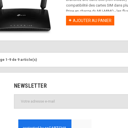
compatibilité des cartes SIM dans pl
Prise en charge du MU-MIMO - les flu
l'efficacité du réseau.
AJOUTER AU PANIER
Ports Gigabit complets - fournit des 
en bande passante tels que les conso
Mode routeur WiFi - branchez un câbl
comme option de sauvegarde si vous
ge 1-9 de 9 article(s)
NEWSLETTER