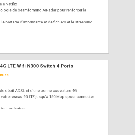
 e Netflix
hnologie de beamforming AiRadar pour renforcer la
le partage d'imprimante et de fichiers et le streaming
mances internet fiables, surtout pour les jeux UHD et le
s paramètres de filtrage web via la fonction de contrôle
n de vos enfants
et une installation rapide en 30 secondes avec un
e
4G LTE Wifi N300 Switch 4 Ports
jours
ible débit ADSL et d’une bonne couverture 4G
 votre réseau 4G LTE jusqu'à 150 Mbps pour connecter
 tout opérateur
nnes externes ultra puissantes fournissent une couverture
au WiFi à la maison jusqu'à 300 Mbps sur la bande 2.4