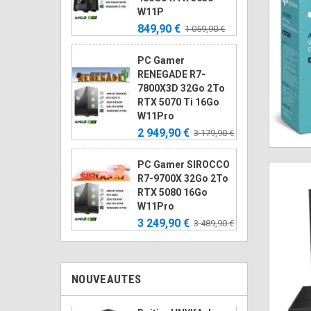
W11P
849,90 €
1 059,90 €
PC Gamer
RENEGADE R7-
7800X3D 32Go 2To
RTX 5070 Ti 16Go
W11Pro
2 949,90 €
3 179,90 €
PC Gamer SIROCCO
R7-9700X 32Go 2To
RTX 5080 16Go
W11Pro
3 249,90 €
3 489,90 €
NOUVEAUTES