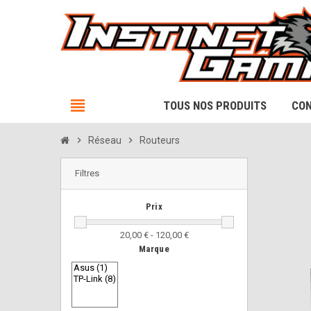
view_headline
TOUS NOS PRODUITS
CON
chevron_right
Réseau
chevron_right
Routeurs
Filtres
Prix
20,00 € - 120,00 €
Marque