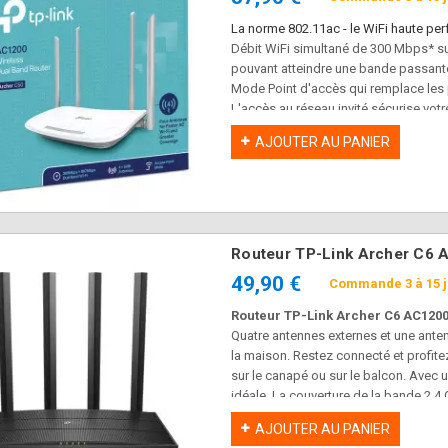
La norme 802.11ac - le WiFi haute pe
Débit WiFi simultané de 300 Mbps* su
pouvant atteindre une bande passante
Mode Point d'accès qui remplace les 
L'accès au réseau invité sécurise vot
partagez avec des invités.
AJOUTER AU PANIER
Administration facile depuis votre ap
Tether
Compatible avec toutes les box du m
Routeur TP-Link Archer C6 
49,90 €
Commande 3 à 15 
Routeur TP-Link Archer C6 AC1200
Quatre antennes externes et une anten
la maison. Restez connecté et profit
sur le canapé ou sur le balcon. Avec u
idéale. La couverture de la bande 2,4
zones mortes Wi-Fi et battant celle d
AJOUTER AU PANIER