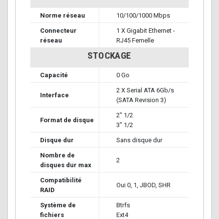
Norme réseau
10/100/1000 Mbps
Connecteur
1 X Gigabit Ethernet -
réseau
RJ45 Femelle
STOCKAGE
Capacité
0 Go
2 X Serial ATA 6Gb/s
Interface
(SATA Revision 3)
2" 1/2
Format de disque
3" 1/2
Disque dur
Sans disque dur
Nombre de
2
disques dur max
Compatibilité
Oui 0, 1, JBOD, SHR
RAID
Système de
Btrfs
fichiers
Ext4