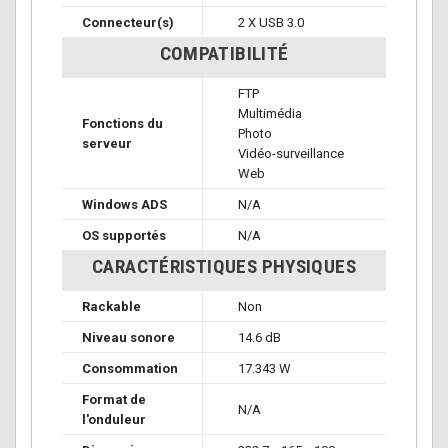
Connecteur(s)
2 X USB 3.0
COMPATIBILITÉ
FTP
Multimédia
Fonctions du
Photo
serveur
Vidéo-surveillance
Web
Windows ADS
N/A
OS supportés
N/A
CARACTÉRISTIQUES PHYSIQUES
Rackable
Non
Niveau sonore
14.6 dB
Consommation
17.343 W
Format de
N/A
l'onduleur