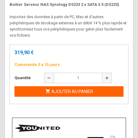
Boitier Serveur NAS Synology DS223 2 x SATA 3.5 (DS223)
Importez des données à partir de PC, Mac et d'autres
périphériques de stockage externes à un débit 14 % plus rapide et
synchronisez tous vos périphériques pour gérer plus facilement
vos fichiers.
319,90 €
Commande 3 à 15 jours
remove
add
Quantité

AJOUTER AU PANIER