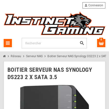
person
Connexion
0
view_headline
search
chevron_right
chevron_right
chevron_right
Réseau
Serveur NAS
Boitier Serveur NAS Synology DS223 2 x SATA 
BOITIER SERVEUR NAS SYNOLOGY
DS223 2 X SATA 3.5