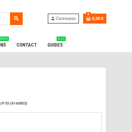
0
search
person
Connexion
0,00 €
CKAGE
BLOG
ONS
CONTACT
GUIDES
/PS5 (4160853)