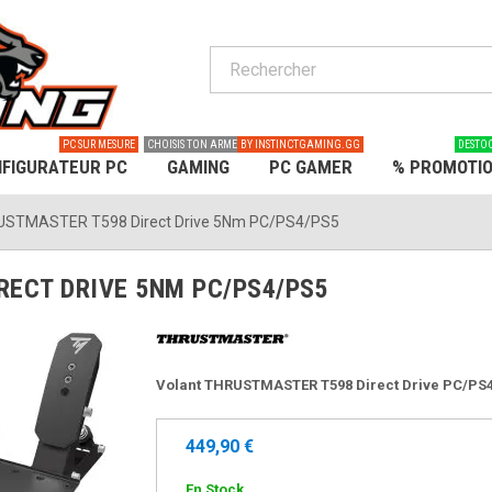
PC SUR MESURE
CHOISIS TON ARME
BY INSTINCTGAMING.GG
DESTO
FIGURATEUR PC
GAMING
PC GAMER
% PROMOTI
USTMASTER T598 Direct Drive 5Nm PC/PS4/PS5
RECT DRIVE 5NM PC/PS4/PS5
Volant THRUSTMASTER T598 Direct Drive PC/PS4
449,90 €
En Stock