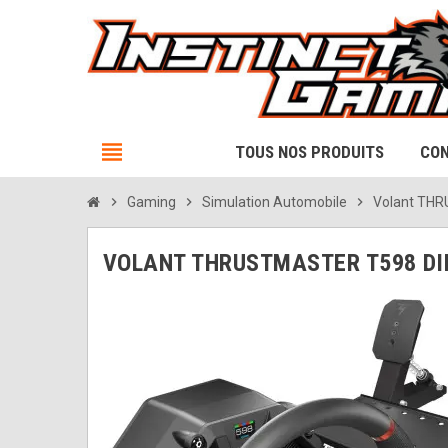
view_headline
TOUS NOS PRODUITS
CON
chevron_right
Gaming
chevron_right
Simulation Automobile
chevron_right
Volant THR
VOLANT THRUSTMASTER T598 DI