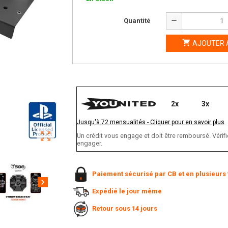
remove
Quantité

AJOUTER 
2x
3x
Jusqu'à
72
mensualités
-
Cliquer pour en savoir plus
zoom_out_map
Un crédit vous engage et doit être remboursé. Vér
engager.
Paiement sécurisé par CB et en plusieurs 
chevron_right
Expédié le jour même
Retour sous 14 jours