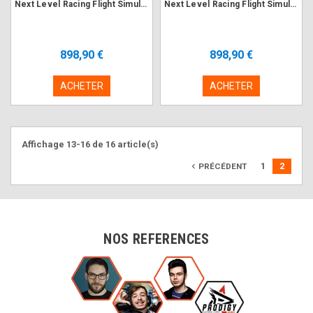
Next Level Racing Flight Simulator Boeing Commercial Edition NLR-S027
Next Level Racing Flight Simulator Boeing Military Edition NLR-S028
898,90 €
898,90 €
ACHETER
ACHETER
Affichage 13-16 de 16 article(s)
1
2
navigate_before
PRÉCÉDENT
NOS REFERENCES