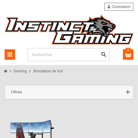
person
Connexion
0
view_headline
search
chevron_right
chevron_right
Gaming
Simulation de Vol
Filtres