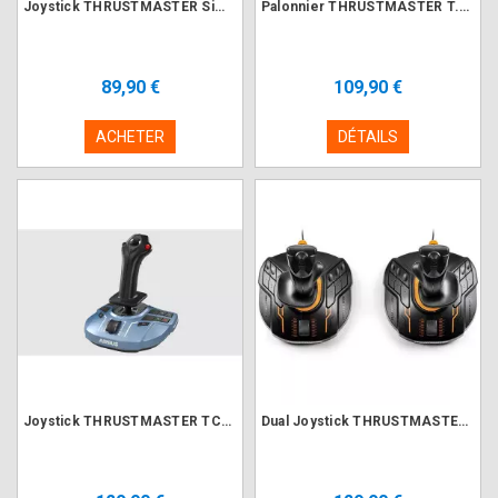
Joystick THRUSTMASTER SimTask FarmStick - Farming Simulator
Palonnier THRUSTMASTER T.Flight Rudder Pedals
89,90 €
109,90 €
ACHETER
DÉTAILS
Joystick THRUSTMASTER TCA Sidestick X Airbus edition
Dual Joystick THRUSTMASTER T.16000M FCS SPACE SIM DUO