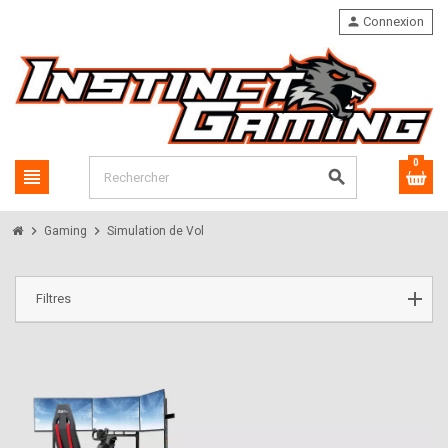
person
Connexion
0
view_headline
search
chevron_right
chevron_right
Gaming
Simulation de Vol
Filtres