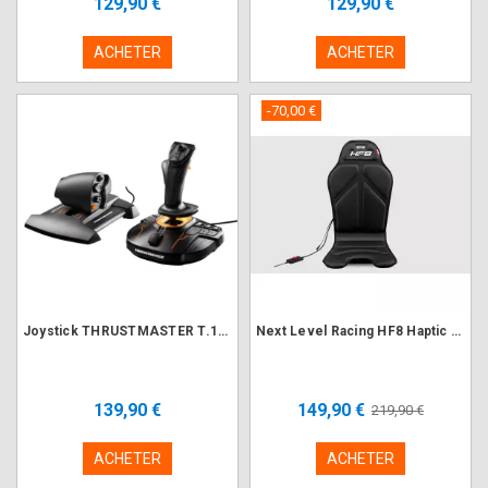
129,90 €
129,90 €
ACHETER
ACHETER
-70,00 €
Joystick THRUSTMASTER T.16000M FCS Hotas
Next Level Racing HF8 Haptic Gaming Pad (NLR-G001)
139,90 €
149,90 €
219,90 €
ACHETER
ACHETER