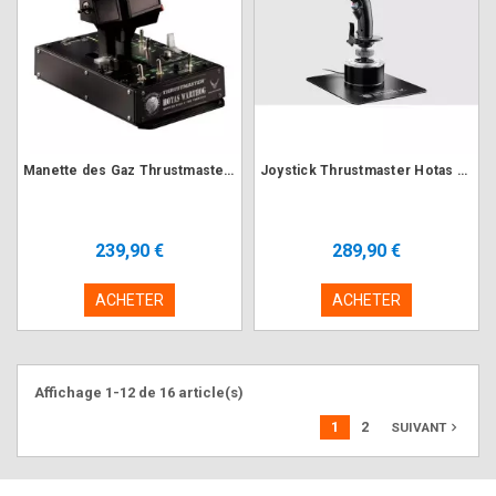
Manette des Gaz Thrustmaster Hotas Warthog Dual Throttle
Joystick Thrustmaster Hotas Warthog Flight Stick
239,90 €
289,90 €
ACHETER
ACHETER
Affichage 1-12 de 16 article(s)
1
2
navigate_next
SUIVANT