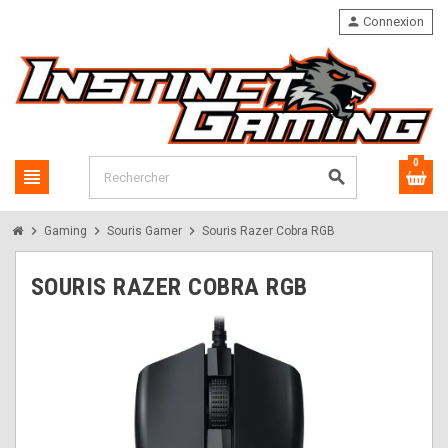
person
Connexion
0
view_headline
search
chevron_right
chevron_right
chevron_right
Gaming
Souris Gamer
Souris Razer Cobra RGB
SOURIS RAZER COBRA RGB