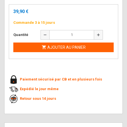
39,90 €
Commande 3 à 15 jours
remove
add
Quantité

AJOUTER AU PANIER
Paiement sécurisé par CB et en plusieurs fois
Expédié le jour même
Retour sous 14 jours