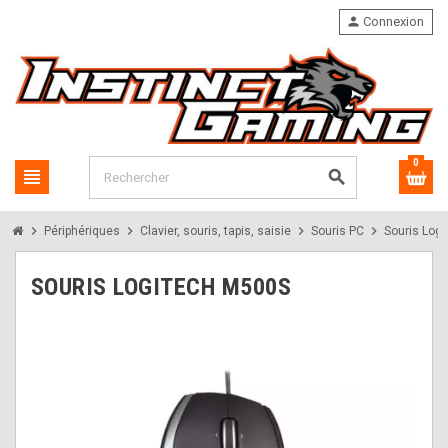
person
Connexion
0
view_headline
search
chevron_right
chevron_right
chevron_right
chevron_right
Périphériques
Clavier, souris, tapis, saisie
Souris PC
Souris Log
SOURIS LOGITECH M500S