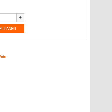
add
AU PANIER
fois