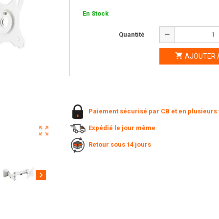
En Stock
remove
Quantité

AJOUTER 
Paiement sécurisé par CB et en plusieurs 
Expédié le jour même
zoom_out_map
Retour sous 14 jours
chevron_right