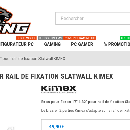
PC SUR MESURE
CHOISIS TON ARME
BY INSTINCTGAMING.GG
DESTO
FIGURATEUR PC
GAMING
PC GAMER
% PROMOTI
 pour rail de fixation Slatwall KIMEX
R RAIL DE FIXATION SLATWALL KIMEX
Bras pour Ecran 17" à 32" pour rail de fixation Sl
Le bras en 2 parties Kimex s'adapte sur la rail de fixat
49,90 €