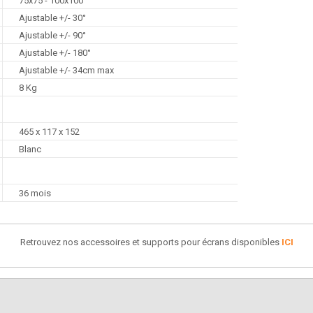
75x75 - 100x100
Ajustable +/- 30°
Ajustable +/- 90°
Ajustable +/- 180°
Ajustable +/- 34cm max
8 Kg
465 x 117 x 152
Blanc
36 mois
Retrouvez nos accessoires et supports pour écrans disponibles
ICI