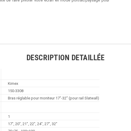
ilité de faire pivoter votre écran en mode portrait/paysage pour
DESCRIPTION DETAILLÉE
Kimex
150-3308
Bras réglable pour moniteur 17"-32" (pour rail Slatwall)
S
1
17", 20", 21", 22", 24", 27", 32"