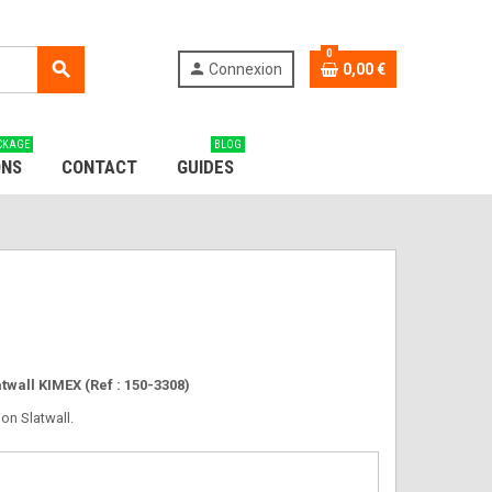
0
search
person
Connexion
0,00 €
CKAGE
BLOG
ONS
CONTACT
GUIDES
atwall KIMEX (Ref : 150-3308)
ion Slatwall.