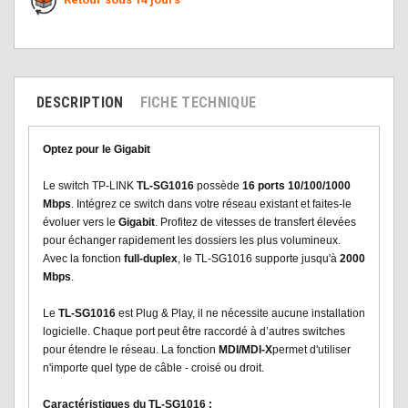
DESCRIPTION
FICHE TECHNIQUE
Optez pour le Gigabit
Le switch TP-LINK
TL-SG1016
possède
16 ports 10/100/1000
Mbps
. Intégrez ce switch dans votre réseau existant et faites-le
évoluer vers le
Gigabit
. Profitez de vitesses de transfert élevées
pour échanger rapidement les dossiers les plus volumineux.
Avec la fonction
full-duplex
, le TL-SG1016 supporte jusqu'à
2000
Mbps
.
Le
TL-
SG1016
est Plug & Play, il ne nécessite aucune installation
logicielle. Chaque port peut être raccordé à d’autres switches
pour étendre le réseau. La fonction
MDI/MDI-X
permet d'utiliser
n'importe quel type de câble - croisé ou droit.
Caractéristiques du TL-SG1016 :