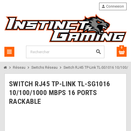
person
Connexion
0
view_headline
search
chevron_right
chevron_right
chevron_right
Réseau
Switchs Réseau
Switch RJ45 TP-Link TL-SG1016 10/100/1
SWITCH RJ45 TP-LINK TL-SG1016
10/100/1000 MBPS 16 PORTS
RACKABLE