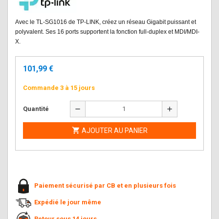
Avec le TL-SG1016 de TP-LINK, créez un réseau Gigabit puissant et
polyvalent. Ses 16 ports supportent la fonction full-duplex et MDI/MDI-
X.
101,99 €
Commande 3 à 15 jours
remove
add
Quantité

AJOUTER AU PANIER
Paiement sécurisé par CB et en plusieurs fois
Expédié le jour même
Retour sous 14 jours