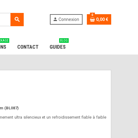
0
search
person
Connexion
0,00 €
CKAGE
BLOG
ONS
CONTACT
GUIDES
m (BL087)
nt ultra silencieux et un refroidissement fiable à faible