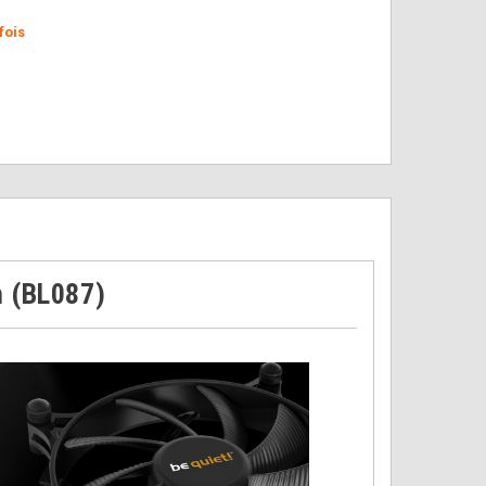
fois
m (BL087)