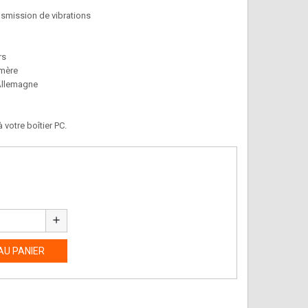
smission de vibrations
rs
 mère
 Allemagne
votre boîtier PC.
add
AU PANIER