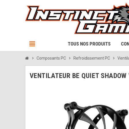
view_headline
TOUS NOS PRODUITS
CON
chevron_right
Composants PC
chevron_right
Refroidissement PC
chevron_right
Ventil
VENTILATEUR BE QUIET SHADOW