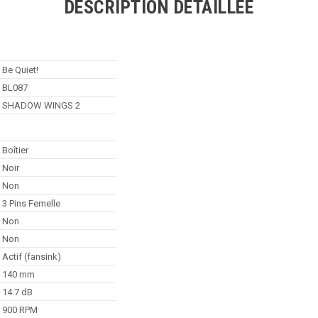
DESCRIPTION DÉTAILLÉE
Be Quiet!
BL087
SHADOW WINGS 2
Boîtier
Noir
Non
3 Pins Femelle
Non
Non
Actif (fansink)
140 mm
14.7 dB
900 RPM