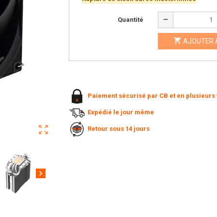
remove
Quantité

AJOUTER 
Paiement sécurisé par CB et en plusieurs 
Expédié le jour même
zoom_out_map
Retour sous 14 jours
chevron_right