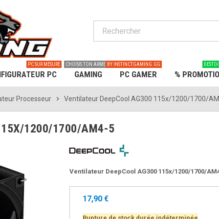
PC SUR MESURE
CHOISIS TON ARME
BY INSTINCTGAMING.GG
DESTO
FIGURATEUR PC
GAMING
PC GAMER
% PROMOTI
ateur Processeur
chevron_right
Ventilateur DeepCool AG300 115x/1200/1700/A
115X/1200/1700/AM4-5
Ventilateur DeepCool AG300 115x/1200/1700/A
17,90 €
Rupture de stock durée indéterminée