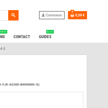
0
search
person
Connexion
0,00 €
CKAGE
BLOG
ONS
CONTACT
GUIDES
M4-5
M4-5 (R-AG300-BKNNMN-G)