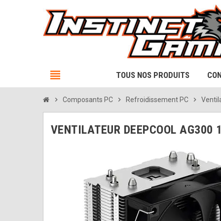
view_headline
TOUS NOS PRODUITS
CON
chevron_right
Composants PC
chevron_right
Refroidissement PC
chevron_right
Ventil
VENTILATEUR DEEPCOOL AG300 