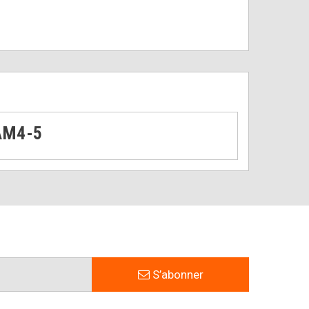
/AM4-5
S’abonner