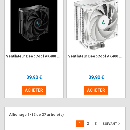
Ventilateur DeepCool AK400 Zero Dark
Ventilateur DeepCool AK400 WH Blanc
39,90 €
39,90 €
ACHETER
ACHETER
Affichage 1-12 de 27 article(s)
1
2
3
navigate_next
SUIVANT