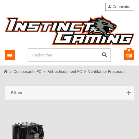
person
Connexion
0
view_headline
search
chevron_right
chevron_right
chevron_right
Composants PC
Refroidissement PC
Ventilateur Processeur
Filtres