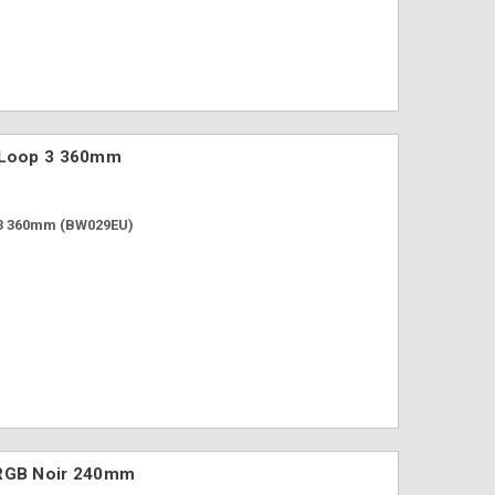
ovation permanent de Cooler Master.
e Loop 3 360mm
 3 360mm (BW029EU)
 RGB Noir 240mm