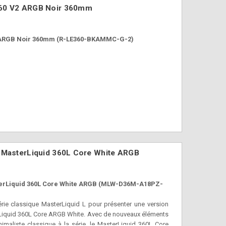
360 V2 ARGB Noir 360mm
 ARGB Noir 360mm (R-LE360-BKAMMC-G-2)
 MasterLiquid 360L Core White ARGB
terLiquid 360L Core White ARGB (MLW-D36M-A18PZ-
érie classique MasterLiquid L pour présenter une version
rLiquid 360L Core ARGB White. Avec de nouveaux éléments
imaliste classique à la série, le MasterLiquid 360L Core