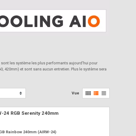
, sont les système les plus performants aujourd'hui pour
, 360, 420mm) et sont sans aucun entretien. Plus le système sera
view_comfy
view_list
view_headline
Vue
RW-24 RGB Serenity 240mm
RGB Rainbow 240mm (AIRW-24)