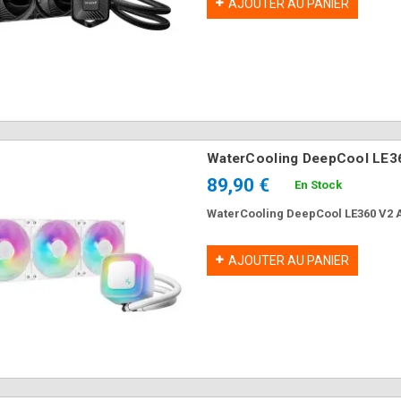
AJOUTER AU PANIER
WaterCooling DeepCool LE
89,90 €
En Stock
WaterCooling DeepCool LE360 V
Souris MSI FORGE
Boitier DeepCool
AJOUTER AU PANIER
GM340 Wireless
CG330 3F WH ARGB
NAVY Gaming RGB
Blanc
37,90 €
64,90 €