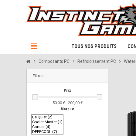
view_headline
TOUS NOS PRODUITS
CON
chevron_right
Composants PC
chevron_right
Refroidissement PC
chevron_right
Water
Filtres
Prix
50,00 € - 200,00 €
Marque