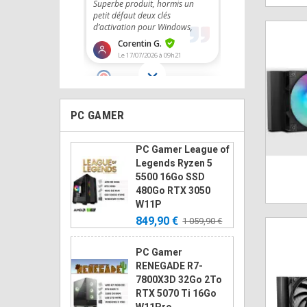
PC GAMER
PC Gamer League of
Legends Ryzen 5
5500 16Go SSD
480Go RTX 3050
W11P
849,90 €
1 059,90 €
PC Gamer
RENEGADE R7-
7800X3D 32Go 2To
RTX 5070 Ti 16Go
W11Pro