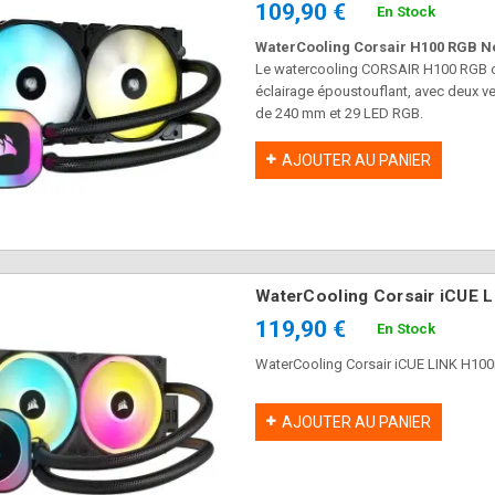
109,90 €
En Stock
WaterCooling Corsair H100 RGB 
Le watercooling CORSAIR H100 RGB off
éclairage époustouflant, avec deux v
de 240 mm et 29 LED RGB.
AJOUTER AU PANIER
WaterCooling Corsair iCUE 
119,90 €
En Stock
WaterCooling Corsair iCUE LINK H1
AJOUTER AU PANIER