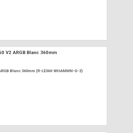
360 V2 ARGB Blanc 360mm
2 ARGB Blanc 360mm (R-LE360-WHAMMN-G-2)
Boitier DeepCoo
Boitier DeepCool
CH260 WOOD Bo
CG330 3F ARGB Noir
mATX Noir
64,90 €
69,90 €