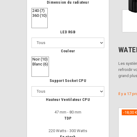
Dimension du radiateur
LED RGB
WATE
Couleur
Les systèm
refroidir 
grand plus
Support Socket CPU
Il y a 17 p
Hauteur Ventilateur CPU
47 mm - 80 mm
-18,00 €
TDP
220 Watts - 300 Watts
En stock