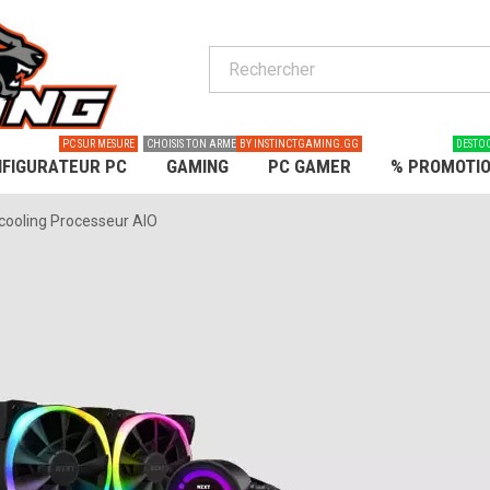
PC SUR MESURE
CHOISIS TON ARME
BY INSTINCTGAMING.GG
DESTO
FIGURATEUR PC
GAMING
PC GAMER
% PROMOTI
cooling Processeur AIO