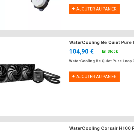
ARGB White représente l'esprit d'inn
AJOUTER AU PANIER
WaterCooling Be Quiet Pur
104,90 €
En Stock
WaterCooling Be Quiet Pure Loop
AJOUTER AU PANIER
WaterCooling Corsair H100