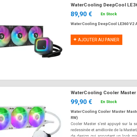
WaterCooling DeepCool LE
89,90 €
En Stock
WaterCooling DeepCool LE360 V2
AJOUTER AU PANIER
WaterCooling Cooler Master
99,90 €
En Stock
WaterCooling Cooler Master Mas
RW)
Cooler Master s'est appuyé sur la s
redessinée et améliorée de la Maste
de design qui apportent un look min