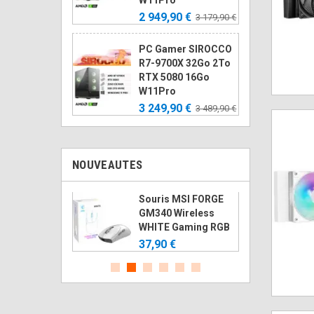
2 949,90 €
3 179,90 €
PC Gamer SIROCCO
R7-9700X 32Go 2To
RTX 5080 16Go
W11Pro
3 249,90 €
3 489,90 €
NOUVEAUTES
rtable 16Go
Souris MSI FORGE
Innovation
GM340 Wireless
CL22
WHITE Gaming RGB
€
37,90 €