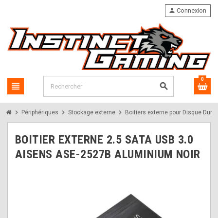
person
Connexion
0
view_headline
search
chevron_right
chevron_right
chevron_right
chevron_
Périphériques
Stockage externe
Boitiers externe pour Disque Dur
BOITIER EXTERNE 2.5 SATA USB 3.0
AISENS ASE-2527B ALUMINIUM NOIR