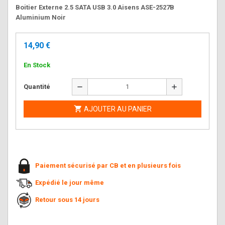
Boitier Externe 2.5 SATA USB 3.0 Aisens ASE-2527B
Aluminium Noir
14,90 €
En Stock
remove
add
Quantité

AJOUTER AU PANIER
Paiement sécurisé par CB et en plusieurs fois
Expédié le jour même
Retour sous 14 jours