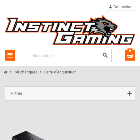
person
Connexion
0
view_headline
search
chevron_right
chevron_right
Périphériques
Carte d'Acquisition
Filtres