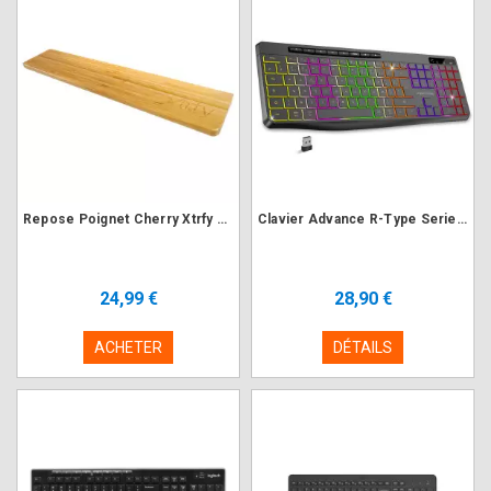
Repose Poignet Cherry Xtrfy WR2 en Bambou
Clavier Advance R-Type Series Noir Gaming RGB sans fil
24,99 €
28,90 €
ACHETER
DÉTAILS