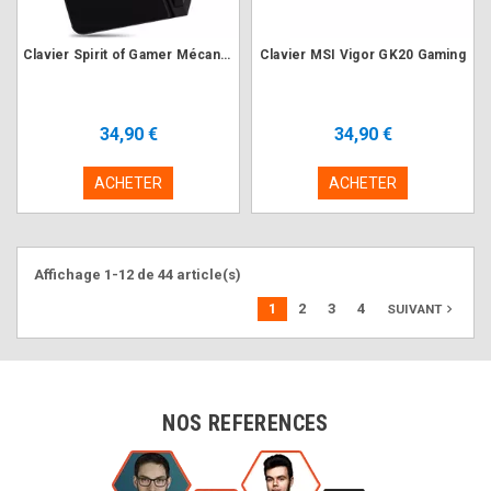
Clavier Spirit of Gamer Mécanique RGB XPERT-G500 SINGLE HAND
Clavier MSI Vigor GK20 Gaming
34,90 €
34,90 €
ACHETER
ACHETER
Affichage 1-12 de 44 article(s)
1
2
3
4
navigate_next
SUIVANT
NOS REFERENCES