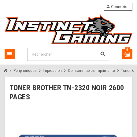
person
Connexion
0
view_headline
search
chevron_right
chevron_right
chevron_right
chevron_right
Périphériques
Impression
Consommables Imprimante
Toner Br
TONER BROTHER TN-2320 NOIR 2600
PAGES