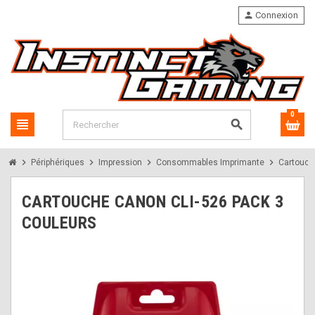
person
Connexion
0
view_headline
search
chevron_right
chevron_right
chevron_right
chevron_right
Périphériques
Impression
Consommables Imprimante
Cartouch
CARTOUCHE CANON CLI-526 PACK 3
COULEURS