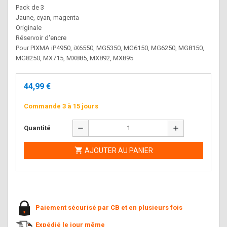
Pack de 3
Jaune, cyan, magenta
Originale
Réservoir d'encre
Pour PIXMA iP4950, iX6550, MG5350, MG6150, MG6250, MG8150,
MG8250, MX715, MX885, MX892, MX895
44,99 €
Commande 3 à 15 jours
remove
add
Quantité

AJOUTER AU PANIER
Paiement sécurisé par CB et en plusieurs fois
Expédié le jour même