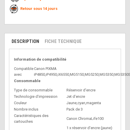
Retour sous 14 jours
DESCRIPTION
FICHE TECHNIQUE
Information de compatibilité
Compatible
Canon PIXMA
avec
iP4850,iP4950,iX6550,MG5150,MG5250,MG5350,MG535
Consommable
Type de consommable
Réservoir d'encre
Technologie d'impression
Jet d'encre
Couleur
Jaune,cyan,magenta
Nombre inclus
Pack de 3
Caractéristiques des
Canon ChromaLife100
cartouches
1 x réservoir d'encre (jaune)