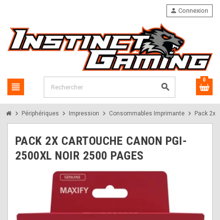
person
Connexion
0
view_headline
search
chevron_right
chevron_right
chevron_right
chevron_right
Périphériques
Impression
Consommables Imprimante
Pack 2x 
PACK 2X CARTOUCHE CANON PGI-
2500XL NOIR 2500 PAGES