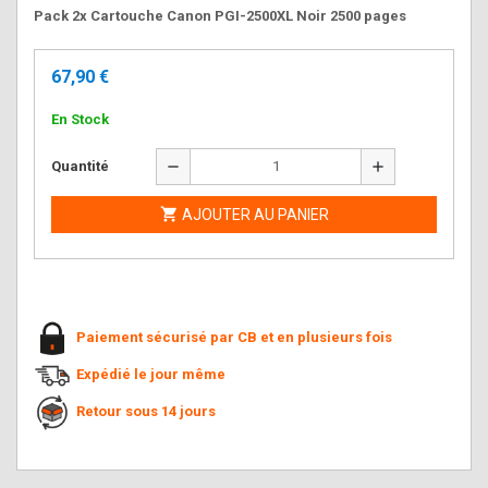
Pack 2x Cartouche Canon PGI-2500XL Noir 2500 pages
67,90 €
En Stock
remove
add
Quantité

AJOUTER AU PANIER
Paiement sécurisé par CB et en plusieurs fois
Expédié le jour même
Retour sous 14 jours