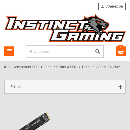
person
Connexion
0
view_headline
search
chevron_right
chevron_right
chevron_right
Composants PC
Disques Durs & SSD
Disques SSD M.2 NVMe
Filtres