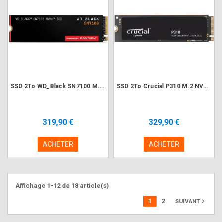
SSD 2To WD_Black SN7100 M.2 NVMe PCIe 4.0
SSD 2To Crucial P310 M.2 NVMe PCIe 4.0
319,90 €
329,90 €
ACHETER
ACHETER
Affichage 1-12 de 18 article(s)
1
2
navigate_next
SUIVANT