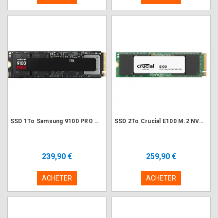
SSD 1To Samsung 9100 PRO MZ-VAP1T0BW M.2 NVMe PCIe 5.0
SSD 2To Crucial E100 M.2 NVMe PCIe 4.0 (Tray)
239,90 €
259,90 €
ACHETER
ACHETER