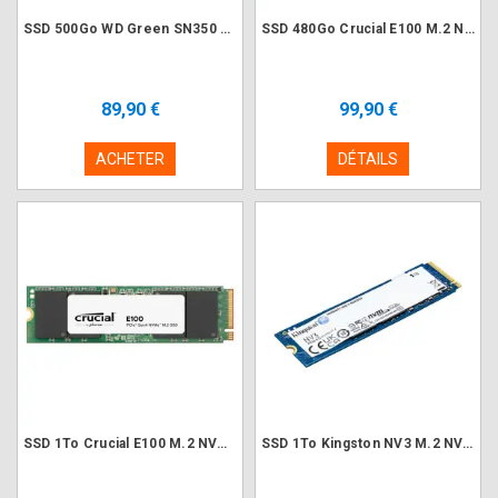
SSD 500Go WD Green SN350 M.2 NVMe PCIe 3.0
SSD 480Go Crucial E100 M.2 NVMe PCIe 4.0 (Tray)
89,90 €
99,90 €
ACHETER
DÉTAILS
SSD 1To Crucial E100 M.2 NVMe PCIe 4.0 (Tray)
SSD 1To Kingston NV3 M.2 NVMe PCIe 4.0