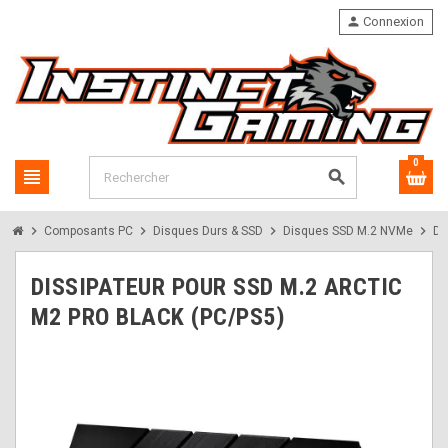
person
Connexion
0
view_headline
search
chevron_right
chevron_right
chevron_right
chevron_right
Composants PC
Disques Durs & SSD
Disques SSD M.2 NVMe
Di
DISSIPATEUR POUR SSD M.2 ARCTIC
M2 PRO BLACK (PC/PS5)