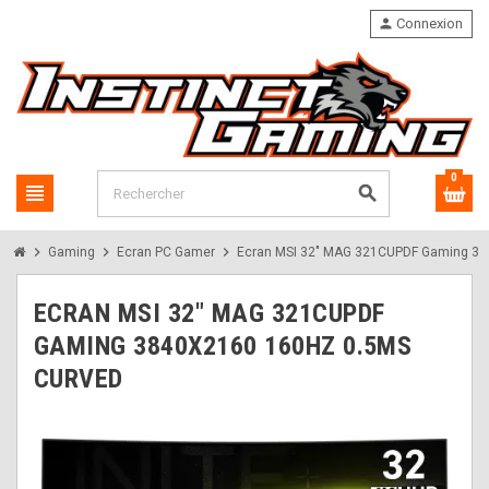
person
Connexion
0
view_headline
search
chevron_right
chevron_right
chevron_right
Gaming
Ecran PC Gamer
Ecran MSI 32" MAG 321CUPDF Gaming 3
ECRAN MSI 32" MAG 321CUPDF
GAMING 3840X2160 160HZ 0.5MS
CURVED