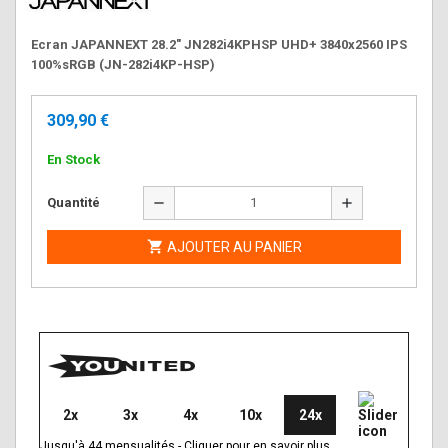
Ecran JAPANNEXT 28.2" JN282i4KPHSP UHD+ 3840x2560 IPS
100%sRGB (JN-282i4KP-HSP)
309,90 €
En Stock
remove
add
Quantité

AJOUTER AU PANIER
2x
3x
4x
10x
24x
Jusqu'à
44
mensualités
-
Cliquer pour en savoir plus