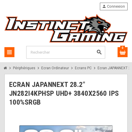
person
Connexion
0
view_headline
search
chevron_right
chevron_right
chevron_right
chevron_right
Périphériques
Ecran Ordinateur
Ecrans PC
Ecran JAPANNEXT 28
ECRAN JAPANNEXT 28.2"
JN282I4KPHSP UHD+ 3840X2560 IPS
100%SRGB