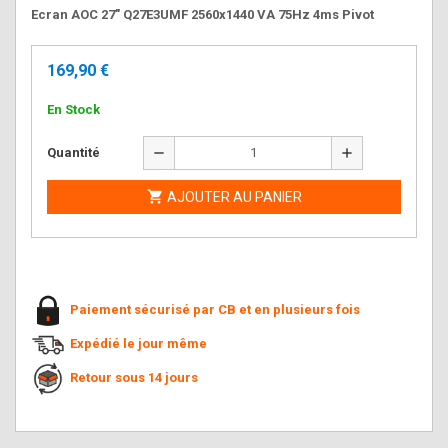
Ecran AOC 27" Q27E3UMF 2560x1440 VA 75Hz 4ms Pivot
169,90 €
En Stock
remove
add
Quantité

AJOUTER AU PANIER
Paiement sécurisé par CB et en plusieurs fois
Expédié le jour même
Retour sous 14 jours