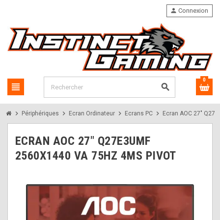
person
Connexion
0
view_headline
search
chevron_right
chevron_right
chevron_right
chevron_right
Périphériques
Ecran Ordinateur
Ecrans PC
Ecran AOC 27" Q27E
ECRAN AOC 27" Q27E3UMF
2560X1440 VA 75HZ 4MS PIVOT