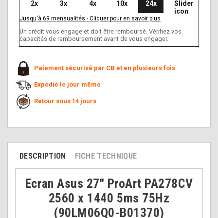
2x
3x
4x
10x
24x
Jusqu'à
69
mensualités
-
Cliquer pour en savoir plus
Un crédit vous engage et doit être remboursé. Vérifiez vos
capacités de remboursement avant de vous engager.
Paiement sécurisé par CB et en plusieurs fois
Expédié le jour même
Retour sous 14 jours
DESCRIPTION
FICHE TECHNIQUE
Ecran Asus 27" ProArt PA278CV
2560 x 1440 5ms 75Hz
(90LM06Q0-B01370)