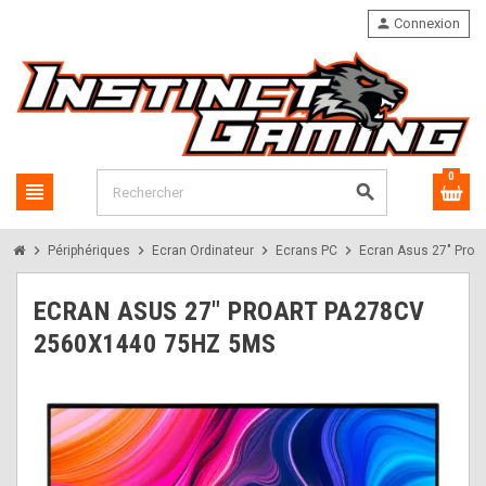
person
Connexion
0
view_headline
search
chevron_right
chevron_right
chevron_right
chevron_right
Périphériques
Ecran Ordinateur
Ecrans PC
Ecran Asus 27" Pro
ECRAN ASUS 27" PROART PA278CV
2560X1440 75HZ 5MS