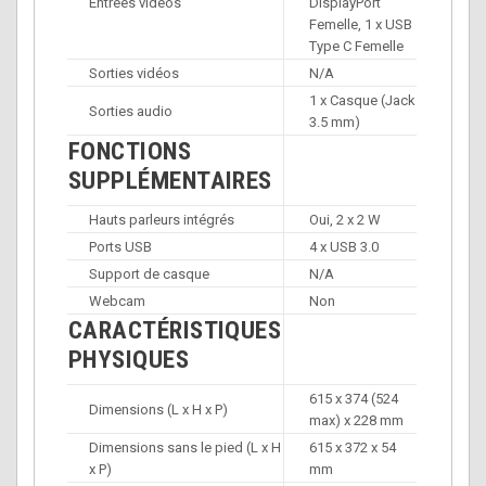
Entrées vidéos
DisplayPort
Femelle, 1 x USB
Type C Femelle
Sorties vidéos
N/A
1 x Casque (Jack
Sorties audio
3.5 mm)
FONCTIONS
SUPPLÉMENTAIRES
Hauts parleurs intégrés
Oui, 2 x 2 W
Ports USB
4 x USB 3.0
Support de casque
N/A
Webcam
Non
CARACTÉRISTIQUES
PHYSIQUES
615 x 374 (524
Dimensions (L x H x P)
max) x 228 mm
Dimensions sans le pied (L x H
615 x 372 x 54
x P)
mm