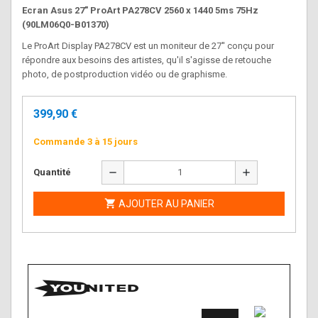
Ecran Asus 27" ProArt PA278CV 2560 x 1440 5ms 75Hz
(90LM06Q0-B01370)
Le ProArt Display PA278CV est un moniteur de 27'' conçu pour
répondre aux besoins des artistes, qu'il s'agisse de retouche
photo, de postproduction vidéo ou de graphisme.
399,90 €
Commande 3 à 15 jours
remove
add
Quantité

AJOUTER AU PANIER