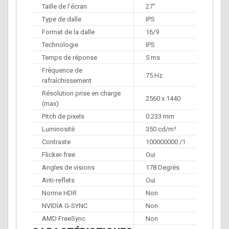
Taille de l'écran
27"
Type de dalle
IPS
Format de la dalle
16/9
Technologie
IPS
Temps de réponse
5 ms
Fréquence de
75 Hz
rafraîchissement
Résolution prise en charge
2560 x 1440
(max)
Pitch de pixels
0.233 mm
Luminosité
350 cd/m²
Contraste
100000000 /1
Flicker-free
Oui
Angles de visions
178 Degrés
Anti-reflets
Oui
Norme HDR
Non
NVIDIA G-SYNC
Non
AMD FreeSync
Non