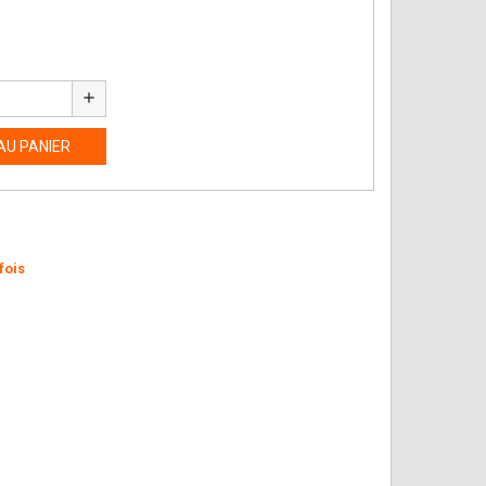
add
AU PANIER
fois