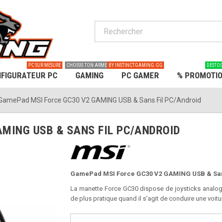
PC SUR MESURE
CHOISIS TON ARME
BY INSTINCTGAMING.GG
DESTO
FIGURATEUR PC
GAMING
PC GAMER
% PROMOTI
GamePad MSI Force GC30 V2 GAMING USB & Sans Fil PC/Android
MING USB & SANS FIL PC/ANDROID
GamePad MSI Force GC30 V2 GAMING USB & Sans
La manette Force GC30 dispose de joysticks analog
de plus pratique quand il s'agit de conduire une voitu