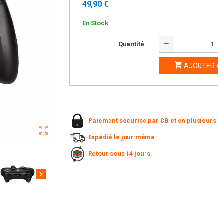
49,90 €
En Stock
remove
Quantité

AJOUTER 
Paiement sécurisé par CB et en plusieurs 
zoom_out_map
Expédié le jour même
Retour sous 14 jours
chevron_right