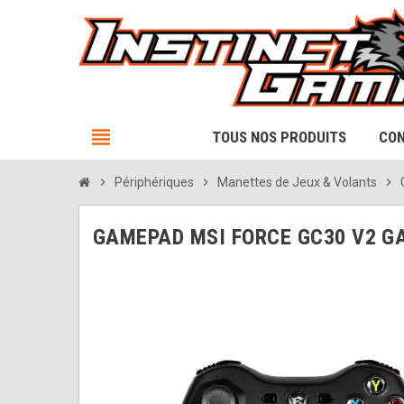
view_headline
TOUS NOS PRODUITS
CON
chevron_right
Périphériques
chevron_right
Manettes de Jeux & Volants
chevron_right
GAMEPAD MSI FORCE GC30 V2 GA