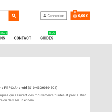
0
search
person
Connexion
0,00 €
CKAGE
BLOG
ONS
CONTACT
GUIDES
 Fil PC/Android (S10-43G0080-EC4)
iques qui assurent des mouvements fluides et précis. Rien
re ou de viser un ennemi.