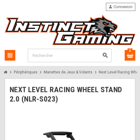
person
Connexion
0
view_headline
search
chevron_right
chevron_right
chevron_right
Périphériques
Manettes de Jeux & Volants
Next Level Racing Whee
NEXT LEVEL RACING WHEEL STAND
2.0 (NLR-S023)