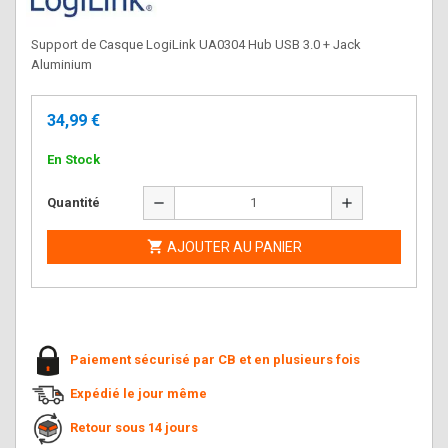
Support de Casque LogiLink UA0304 Hub USB 3.0 + Jack
Aluminium
34,99 €
En Stock
remove
add
Quantité

AJOUTER AU PANIER
Paiement sécurisé par CB et en plusieurs fois
Expédié le jour même
Retour sous 14 jours