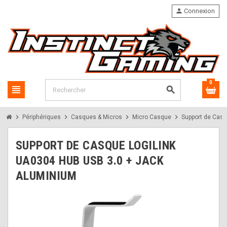
person
Connexion
0
view_headline
search
chevron_right
chevron_right
chevron_right
chevron_right
Périphériques
Casques & Micros
Micro Casque
Support de Casq
SUPPORT DE CASQUE LOGILINK
UA0304 HUB USB 3.0 + JACK
ALUMINIUM