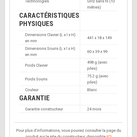
Technologies
GHz sans fil (10
mètres)
CARACTÉRISTIQUES
PHYSIQUES
Dimensions Clavier (L x l x H)
441 x 18 x 149
en mm
Dimensions Souris (L x l x H)
60 x 39 x 99
en mm
498 g (avec
Poids Clavier
piles)
75.2 g (avec
Poids Souris
piles)
Couleur
Blanc
GARANTIE
Garantie constructeur
24 mois
Pour plus d'informations, vous pouvez consulter la page du
produit sur le site du constructeur, disponible
ICI