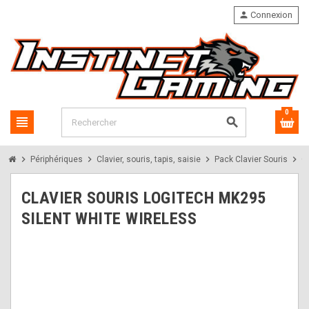
person
Connexion
0
view_headline
search
chevron_right
chevron_right
chevron_right
chevron_right
Périphériques
Clavier, souris, tapis, saisie
Pack Clavier Souris
C
CLAVIER SOURIS LOGITECH MK295
SILENT WHITE WIRELESS