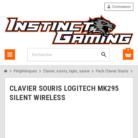
person
Connexion
0
view_headline
search
chevron_right
chevron_right
chevron_right
chevron_right
Périphériques
Clavier, souris, tapis, saisie
Pack Clavier Souris
C
CLAVIER SOURIS LOGITECH MK295
SILENT WIRELESS