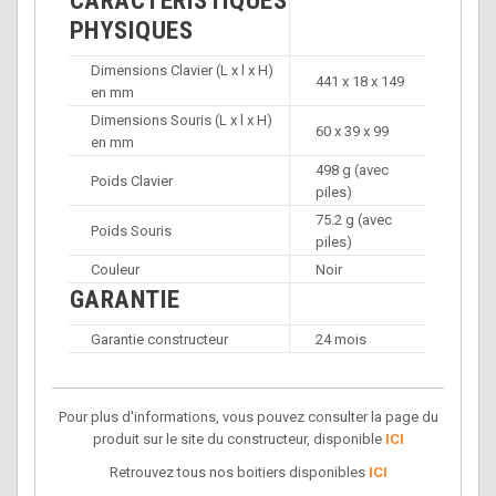
CARACTÉRISTIQUES
PHYSIQUES
Dimensions Clavier (L x l x H)
441 x 18 x 149
en mm
Dimensions Souris (L x l x H)
60 x 39 x 99
en mm
498 g (avec
Poids Clavier
piles)
75.2 g (avec
Poids Souris
piles)
Couleur
Noir
GARANTIE
Garantie constructeur
24 mois
Pour plus d'informations, vous pouvez consulter la page du
produit sur le site du constructeur, disponible
ICI
Retrouvez tous nos boitiers disponibles
ICI