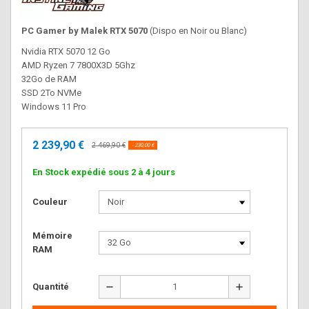
PC Gamer by Malek RTX 5070
(Dispo en Noir ou Blanc)
Nvidia RTX 5070 12 Go
AMD Ryzen 7 7800X3D 5Ghz
32Go de RAM
SSD 2To NVMe
Windows 11 Pro
2 239,90 €
2 469,90 €
- 230,00 €
En Stock expédié sous 2 à 4 jours
Couleur
Mémoire
RAM
remove
add
Quantité