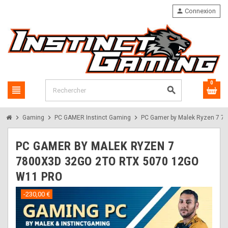
person
Connexion
0
view_headline
search
chevron_right
chevron_right
chevron_right
Gaming
PC GAMER Instinct Gaming
PC Gamer by Malek Ryzen 7 7
PC GAMER BY MALEK RYZEN 7
7800X3D 32GO 2TO RTX 5070 12GO
W11 PRO
-230,00 €