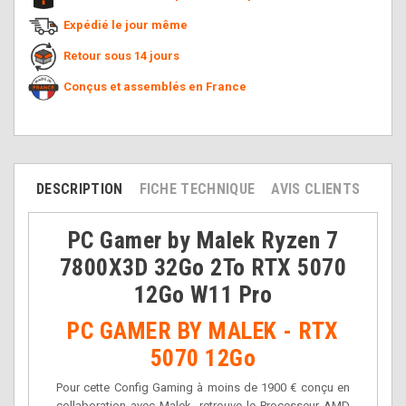
Expédié le jour même
Retour sous 14 jours
Conçus et assemblés en France
DESCRIPTION
FICHE TECHNIQUE
AVIS CLIENTS
PC Gamer by Malek Ryzen 7
7800X3D 32Go 2To RTX 5070
12Go W11 Pro
PC GAMER BY MALEK - RTX
5070 12Go
Pour cette Config Gaming à moins de 1900 € conçu en
collaboration avec Malek, retrouve le Processeur AMD