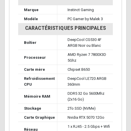
Marque
Instinct Gaming
Modèle
PC Gamer by Malek 3
CARACTÉRISTIQUES PRINCIPALES
DeepCool CG530 4F
Boîtier
ARGB Noir ou Blanc
AMD Ryzen 7 7800X3D
Processeur
5Ghz
Carte mère
Chipset B650
Refroidissement
DeepCool LE720 ARGB
CPU
360mm
DDR5 32 Go 5600Mhz
Mémoire RAM
(2x16 Go)
Stockage
2To SSD (NVMe)
Carte Graphique
Nvidia RTX 5070 12Go
1 x RJ45 - 2.5 Gbps + Wifi
Réseau