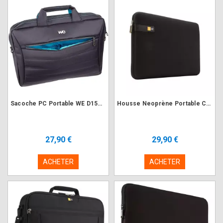
Sacoche PC Portable WE D15N2 Design V2 15.6-16" Nylon Noir
Housse Neoprène Portable Case Logic LAPS114K Noir 14"
27,90 €
29,90 €
ACHETER
ACHETER