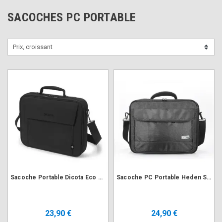
SACOCHES PC PORTABLE
Prix, croissant
Sacoche Portable Dicota Eco Multi BASE 15.6" D30446-RPET Noir
Sacoche PC Portable Heden SACHEDME17 17.3" "ME" Renforcée
23,90 €
24,90 €