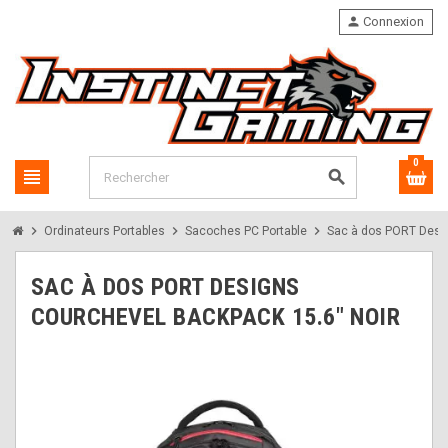
person
Connexion
0
view_headline
search
chevron_right
chevron_right
chevron_right
Ordinateurs Portables
Sacoches PC Portable
Sac à dos PORT Desig
SAC À DOS PORT DESIGNS
COURCHEVEL BACKPACK 15.6" NOIR