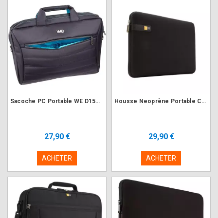
Sacoche PC Portable WE D15N2 Design V2 15.6-16" Nylon Noir
Housse Neoprène Portable Case Logic LAPS114K Noir 14"
27,90 €
29,90 €
ACHETER
ACHETER