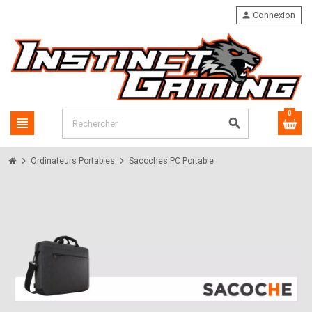
person
Connexion
0
view_headline
search
chevron_right
chevron_right
Ordinateurs Portables
Sacoches PC Portable