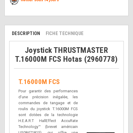
DESCRIPTION
FICHE TECHNIQUE
Joystick THRUSTMASTER
T.16000M FCS Hotas (2960778)
T.16000M FCS
Pour garantir des performances
d’une précision inégalée, les
commandes de tangage et de
roulis du joystick T.16000M FCS
sont dotées de la technologie
H.E.A.R.T HallEffect AccuRate
Technology™ (brevet américain
US08471815), qui offre une