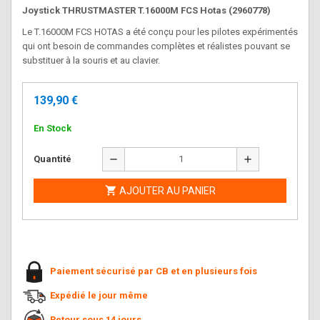
Joystick THRUSTMASTER T.16000M FCS Hotas (2960778)
Le T.16000M FCS HOTAS a été conçu pour les pilotes expérimentés
qui ont besoin de commandes complètes et réalistes pouvant se
substituer à la souris et au clavier.
139,90 €
En Stock
remove
add
Quantité

AJOUTER AU PANIER
Paiement sécurisé par CB et en plusieurs fois
Expédié le jour même
Retour sous 14 jours