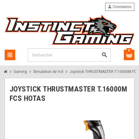
person
Connexion
0
view_headline
search
chevron_right
chevron_right
chevron_right
Gaming
Simulation de Vol
Joystick THRUSTMASTER T.16000M FCS
JOYSTICK THRUSTMASTER T.16000M
FCS HOTAS