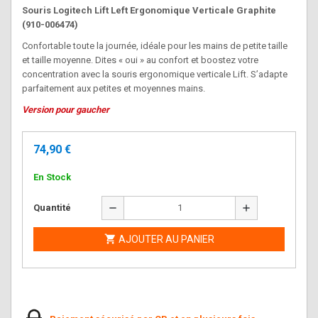
Souris Logitech Lift Left Ergonomique Verticale Graphite
(910-006474)
Confortable toute la journée, idéale pour les mains de petite taille
et taille moyenne. Dites « oui » au confort et boostez votre
concentration avec la souris ergonomique verticale Lift. S’adapte
parfaitement aux petites et moyennes mains.
Version pour gaucher
74,90 €
En Stock
remove
add
Quantité

AJOUTER AU PANIER