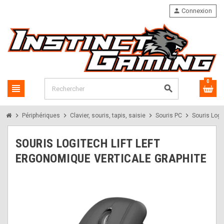
person
Connexion
0
view_headline
search
chevron_right
chevron_right
chevron_right
chevron_right
Périphériques
Clavier, souris, tapis, saisie
Souris PC
Souris Logi
SOURIS LOGITECH LIFT LEFT
ERGONOMIQUE VERTICALE GRAPHITE