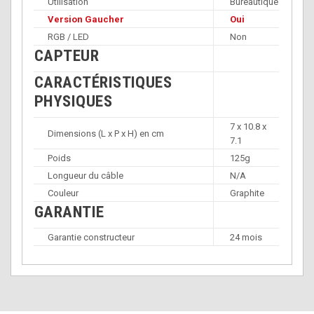
Utilisation
Bureautique
Version Gaucher
Oui
RGB / LED
Non
CAPTEUR
CARACTÉRISTIQUES
PHYSIQUES
7 x 10.8 x
Dimensions (L x P x H) en cm
7.1
Poids
125g
Longueur du câble
N/A
Couleur
Graphite
GARANTIE
Garantie constructeur
24 mois