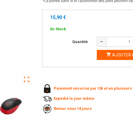
*La portée sans fil et l'autonomie des piles peuvent var
15,90 €
En Stock
remove
Quantité

AJOUTER 
zoom_out_map
Paiement sécurisé par CB et en plusieurs 
Expédié le jour même
Retour sous 14 jours