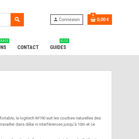
0
search
person
Connexion
0,00 €
CKAGE
BLOG
ONS
CONTACT
GUIDES
nfortable, la logitech M190 suit les courbes naturelles des
availler dans délai ni interférences jusqu'à 10m et ce
.