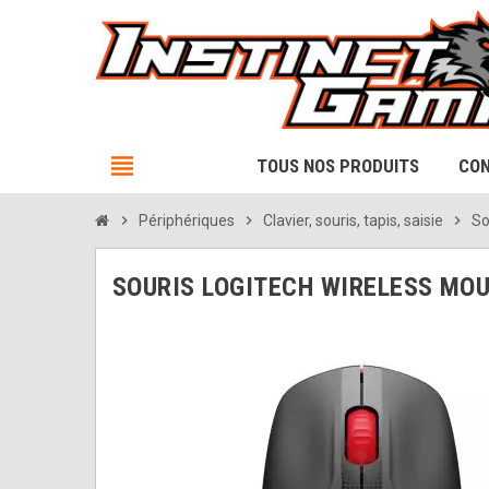
view_headline
TOUS NOS PRODUITS
CON
chevron_right
Périphériques
chevron_right
Clavier, souris, tapis, saisie
chevron_right
So
SOURIS LOGITECH WIRELESS MO