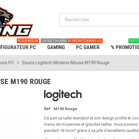
PC SUR MESURE
CHOISIS TON ARME
BY INSTINCTGAMING.GG
DESTO
FIGURATEUR PC
GAMING
PC GAMER
% PROMOTI
uris PC
chevron_right
Souris Logitech Wireless Mouse M190 Rouge
USE M190 ROUGE
Réf : M190 Rouge
De part sa taille standard et son design profilé et co
mains de moyennes et grandes tailles. Vous pourrez tr
pendant 18 mois* grâce à sa pile d'excellente qualité