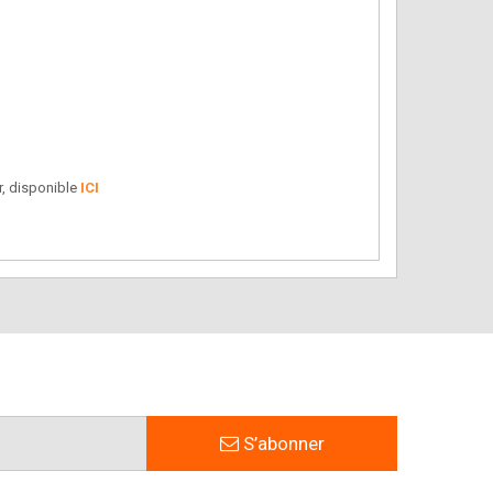
r, disponible
ICI
S’abonner